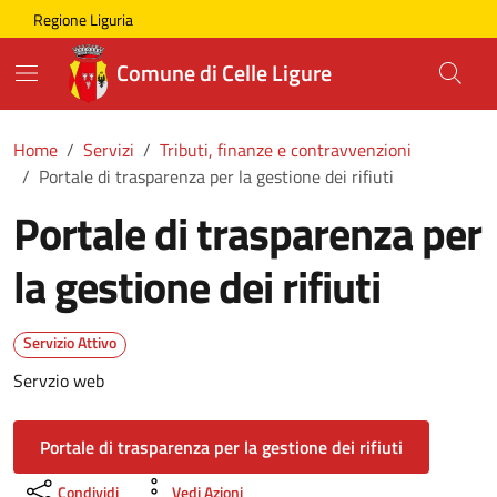
Skip to main content
Comune di Celle Ligure
Regione Liguria
Comune di Celle Ligure
Home
Servizi
Tributi, finanze e contravvenzioni
Portale di trasparenza per la gestione dei rifiuti
Portale di trasparenza per
la gestione dei rifiuti
Servizio Attivo
Servzio web
Portale di trasparenza per la gestione dei rifiuti
Condividi
Vedi Azioni