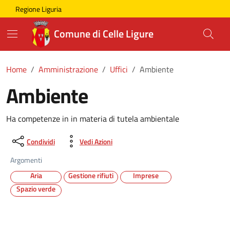
Skip to main content
Comune di Celle Ligure
Regione Liguria
Comune di Celle Ligure
Home
Amministrazione
Uffici
Ambiente
Ambiente
Ha competenze in in materia di tutela ambientale
Condividi
Vedi Azioni
Argomenti
Aria
Gestione rifiuti
Imprese
Spazio verde